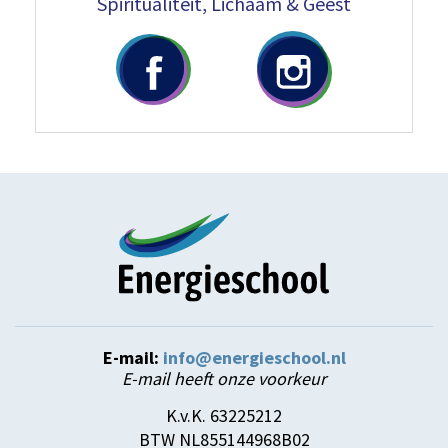
Spiritualiteit,
Lichaam & Geest
E-mail:
info@energieschool.nl
E-mail heeft onze voorkeur
K.v.K. 63225212
BTW NL855144968B02