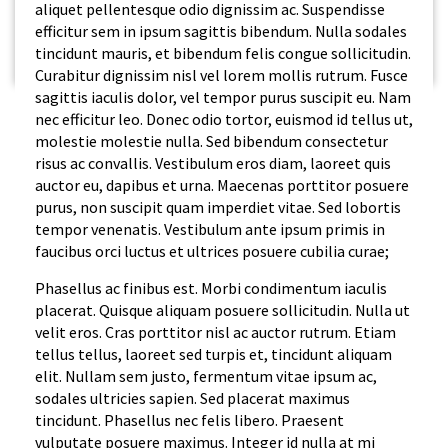
aliquet pellentesque odio dignissim ac. Suspendisse
efficitur sem in ipsum sagittis bibendum. Nulla sodales
tincidunt mauris, et bibendum felis congue sollicitudin.
Curabitur dignissim nisl vel lorem mollis rutrum. Fusce
sagittis iaculis dolor, vel tempor purus suscipit eu. Nam
nec efficitur leo. Donec odio tortor, euismod id tellus ut,
molestie molestie nulla. Sed bibendum consectetur
risus ac convallis. Vestibulum eros diam, laoreet quis
auctor eu, dapibus et urna. Maecenas porttitor posuere
purus, non suscipit quam imperdiet vitae. Sed lobortis
tempor venenatis. Vestibulum ante ipsum primis in
faucibus orci luctus et ultrices posuere cubilia curae;
Phasellus ac finibus est. Morbi condimentum iaculis
placerat. Quisque aliquam posuere sollicitudin. Nulla ut
velit eros. Cras porttitor nisl ac auctor rutrum. Etiam
tellus tellus, laoreet sed turpis et, tincidunt aliquam
elit. Nullam sem justo, fermentum vitae ipsum ac,
sodales ultricies sapien. Sed placerat maximus
tincidunt. Phasellus nec felis libero. Praesent
vulputate posuere maximus. Integer id nulla at mi